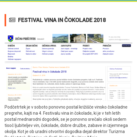
FESTIVAL VINA IN ČOKOLADE 2018
Podčetrtek je v soboto ponovno postal križišče vinsko čokoladne
pregrehe, kajti na 4. Festivalu vina in čokolade, ki je v teh letih
postal mednarodni dogodek, se je ponovno srečalo okoli sedem
tisoč ljubiteljev vin, čokolade, dobre družbe, zabave in izjemnega
okolja. Kot je ob uradni otvoritvi dogodka dejal direktor Turizma