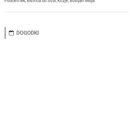
Podčetrtek, Bistrica ob Sotli, Kozje, Boštjan Misja
DOGODKI