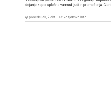
dejanje zoper splošno varnost ljudi in premoženja. Član
ponedeljek, 2 okt
kozjansko.info