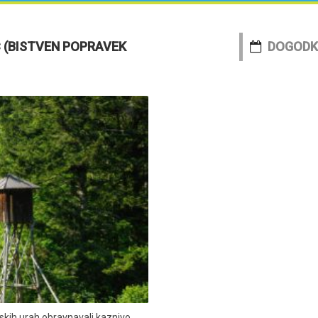
 (BISTVEN POPRAVEK
DOGODK
nskih urah obravnavali kaznivo