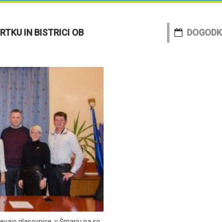
TKU IN BISTRICI OB
DOGODK
evajo glasovnice, v Šmarju pa so