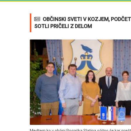
OBČINSKI SVETI V KOZJEM, PODČETR
SOTLI PRIČELI Z DELOM
Medtem ko v občini Rogaška Slatina očitno še kar prešt