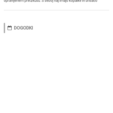
opravljenem preizkusu. S seboj naj imajo kopalke in brisačo
DOGODKI