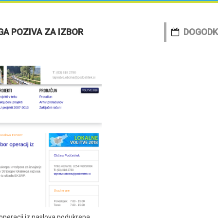
GA POZIVA ZA IZBOR
DOGODK
operacij iz naslova podukrepa