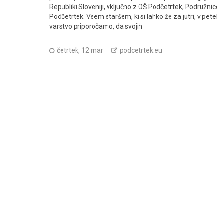
Republiki Sloveniji, vključno z OŠ Podčetrtek, Podružnic
Podčetrtek. Vsem staršem, ki si lahko že za jutri, v petek
varstvo priporočamo, da svojih
četrtek, 12 mar
podcetrtek.eu